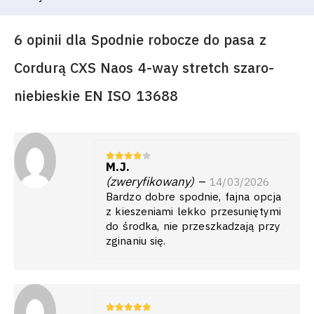
6 opinii dla
Spodnie robocze do pasa z
Cordurą CXS Naos 4-way stretch szaro-
niebieskie EN ISO 13688
M.J.
4
z 5
(zweryfikowany)
–
14/03/2026
Bardzo dobre spodnie, fajna opcja
z kieszeniami lekko przesuniętymi
do środka, nie przeszkadzają przy
zginaniu się.