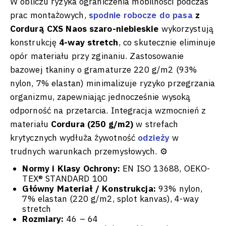
W obliczu ryzyka ograniczenia mobilności podczas
prac montażowych,
spodnie robocze do pasa
z
Cordurą CXS Naos szaro-niebieskie
wykorzystują
konstrukcję
4-way stretch
, co skutecznie eliminuje
opór materiału przy zginaniu. Zastosowanie
bazowej tkaniny o gramaturze 220 g/m2 (93%
nylon, 7% elastan) minimalizuje ryzyko przegrzania
organizmu, zapewniając jednocześnie wysoką
odporność na przetarcia. Integracja wzmocnień z
materiału
Cordura (250 g/m2)
w strefach
krytycznych wydłuża żywotność
odzieży
w
trudnych warunkach przemysłowych. ⚙️
Normy i Klasy Ochrony:
EN ISO 13688, OEKO-
TEX® STANDARD 100
Główny Materiał / Konstrukcja:
93% nylon,
7% elastan (220 g/m2, splot kanvas), 4-way
stretch
Rozmiary:
46 – 64