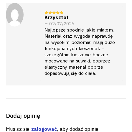
Krzysztof
5
z 5
–
02/07/2026
Najlepsze spodnie jakie miałem.
Materiał oraz wygoda naprawdę
na wysokim poziomie! mają dużo
funkcjonalnych kieszonek –
szczególnie kieszenie boczne
mocowane na suwaki, poprzez
elastyczny materiał dobrze
dopasowują się do ciała.
Dodaj opinię
Musisz się
zalogować
, aby dodać opinię.