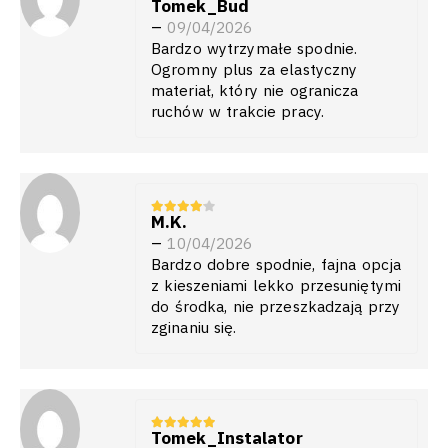
Tomek_Bud
5
z 5
–
09/04/2026
Bardzo wytrzymałe spodnie.
Ogromny plus za elastyczny
materiał, który nie ogranicza
ruchów w trakcie pracy.
M.K.
4
z 5
–
10/04/2026
Bardzo dobre spodnie, fajna opcja
z kieszeniami lekko przesuniętymi
do środka, nie przeszkadzają przy
zginaniu się.
Tomek_Instalator
5
z 5