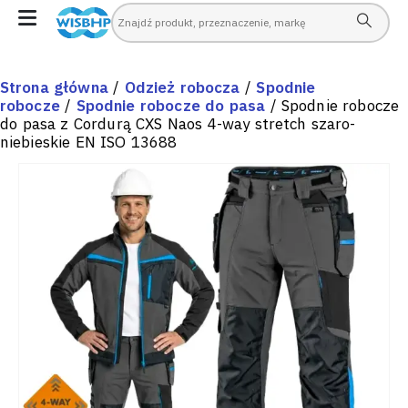
Strona główna
/
Odzież robocza
/
Spodnie
robocze
/
Spodnie robocze do pasa
/ Spodnie robocze
do pasa z Cordurą CXS Naos 4-way stretch szaro-
niebieskie EN ISO 13688