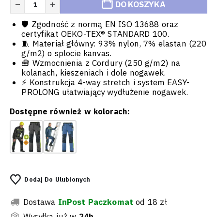
DO KOSZYKA
🛡️ Zgodność z normą EN ISO 13688 oraz
certyfikat OEKO-TEX® STANDARD 100.
🧵 Materiał główny: 93% nylon, 7% elastan (220
g/m2) o splocie kanvas.
🧰 Wzmocnienia z Cordury (250 g/m2) na
kolanach, kieszeniach i dole nogawek.
⚡ Konstrukcja 4-way stretch i system EASY-
PROLONG ułatwiający wydłużenie nogawek.
Dostępne również w kolorach:
Dodaj Do Ulubionych
Dostawa
InPost Paczkomat
od 18 zł
Wysyłka już w
24h