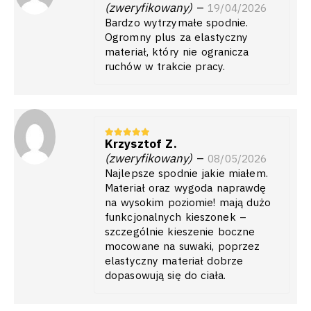
(zweryfikowany)
–
19/04/2026
Bardzo wytrzymałe spodnie.
Ogromny plus za elastyczny
materiał, który nie ogranicza
ruchów w trakcie pracy.
Krzysztof Z.
5
z 5
(zweryfikowany)
–
08/05/2026
Najlepsze spodnie jakie miałem.
Materiał oraz wygoda naprawdę
na wysokim poziomie! mają dużo
funkcjonalnych kieszonek –
szczególnie kieszenie boczne
mocowane na suwaki, poprzez
elastyczny materiał dobrze
dopasowują się do ciała.