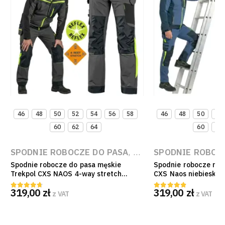
46
48
50
52
54
56
58
46
48
50
52
60
62
64
60
62
E
DZIEŻ ROBOCZA
SPODNIE ROBOCZE DO PASA
,
SPODNIE ROBOCZE
,
ODZIEŻ ROBOCZA
SPODNIE ROBOC
,
SP
Spodnie robocze do pasa męskie
Spodnie robocze mon
Trekpol CXS NAOS 4-way stretch
CXS Naos niebieskie 
CORDURA EN ISO 13688
CORDURA EN ISO 13
319,00
zł
319,00
zł
z VAT
z VAT
4.60
out of 5
4.80
out of 5