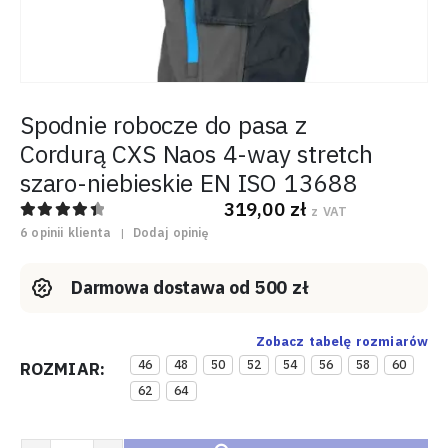
Spodnie robocze do pasa z
Cordurą CXS Naos 4-way stretch
szaro-niebieskie EN ISO 13688
319,00
zł
z VAT
4.50
out of 5
6
opinii klienta
|
Dodaj opinię
Darmowa dostawa od 500 zł
Zobacz tabelę rozmiarów
46
48
50
52
54
56
58
60
ROZMIAR
62
64