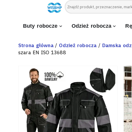
Buty robocze
Odzież robocza
Rę
Strona główna
/
Odzież robocza
/
Damska odz
szara EN ISO 13688