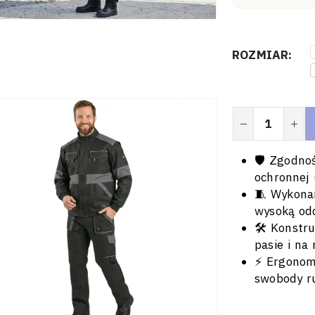
ROZMIAR
🛡️ Zgodno
ochronnej 
🧵 Wykona
wysoką od
🛠️ Konstr
pasie i na
⚡ Ergonomi
swobody r