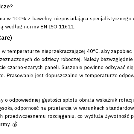
icze?
na w 100% z bawełny, nieposiadająca specjalistycznego
aną według normy EN ISO 11611.
Care)
 temperaturze nieprzekraczającej 40°C, aby zapobiec kur
eznaczonych do odzieży roboczej. Należy bezwzględnie u
ięcie czarno-szarych paneli. Suszenie powinno odbywać s
e. Prasowanie jest dopuszczalne w temperaturze odpowi
o odpowiedniej gęstości splotu obniża wskaźnik rotacj
ysoką odporność na przetarcia w warunkach standardowe
ch przedwczesnemu rozciąganiu, co wydłuża żywotność pr
rmy. 💰