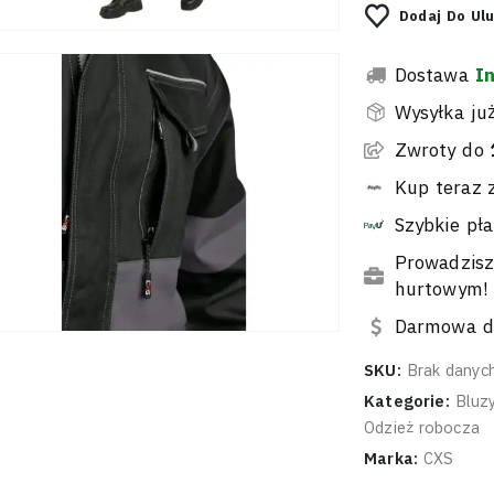
Dodaj Do Ul
Dostawa
I
Wysyłka ju
Zwroty do
Kup teraz 
Szybkie pła
Prowadzisz
hurtowym!
Darmowa do
SKU:
Brak danyc
Kategorie:
Bluz
Odzież robocza
Marka:
CXS