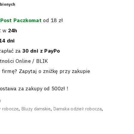
ubionych
nPost Paczkomat
od 18 zł
ż w
24h
14 dni
zapłać za
30 dni z PayPo
tności Online / BLIK
 firmę? Zapytaj o zniżkę przy zakupie
stawa za zakupy od 500zł !
h
y robocze
,
Bluzy damskie
,
Damska odzież robocza
,