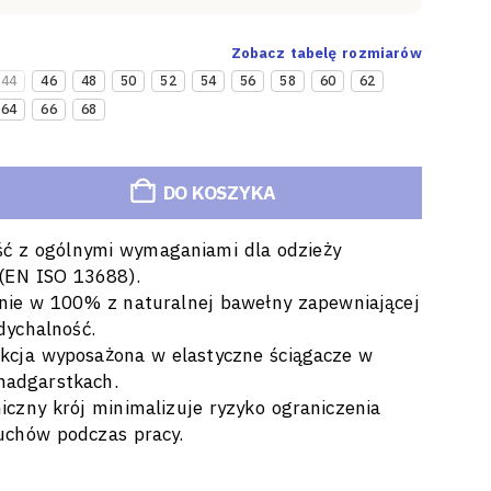
Zobacz tabelę rozmiarów
44
46
48
50
52
54
56
58
60
62
64
66
68
DO KOSZYKA
ść z ogólnymi wymaganiami dla odzieży
(EN ISO 13688).
nie w 100% z naturalnej bawełny zapewniającej
dychalność.
ukcja wyposażona w elastyczne ściągacze w
 nadgarstkach.
czny krój minimalizuje ryzyko ograniczenia
uchów podczas pracy.