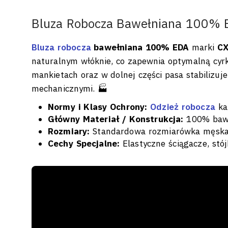
Bluza Robocza Bawełniana 100% E
Bluza robocza
bawełniana 100% EDA
marki
C
naturalnym włóknie, co zapewnia optymalną cyrku
mankietach oraz w dolnej części pasa stabilizuj
mechanicznymi. 🏭
Normy i Klasy Ochrony:
Odzież robocza
ka
Główny Materiał / Konstrukcja:
100% bawe
Rozmiary:
Standardowa rozmiarówka męsk
Cechy Specjalne:
Elastyczne ściągacze, stó