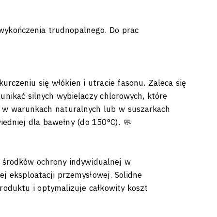
 wykończenia trudnopalnego. Do prac
czeniu się włókien i utracie fasonu. Zaleca się
nikać silnych wybielaczy chlorowych, które
ię w warunkach naturalnych lub w suszarkach
edniej dla bawełny (do 150°C). 🧼
i środków ochrony indywidualnej w
j eksploatacji przemysłowej. Solidne
oduktu i optymalizuje całkowity koszt