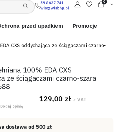
0
59 8627 741
wis@wisbhp.pl
Ochrona przed upadkiem
Promocje
EDA CXS oddychająca ze ściągaczami czarno-
ełniana 100% EDA CXS
a ze ściągaczami czarno-szara
688
129,00
zł
z VAT
 5
Dodaj opinię
a dostawa od 500 zł