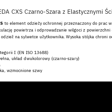
DA CXS Czarno-Szara z Elastycznymi Śc
XS
to element odzieży ochronnej przeznaczony do prac w 
lację powietrza i odprowadzanie wilgoci z powierzchni 
e odzież na sylwetce użytkownika. Wysoka stójka chroni o
tegorii I (EN ISO 13688)
łna, układ dwukolorowy (czarno-szary)
a
jka, wzmocnione szwy