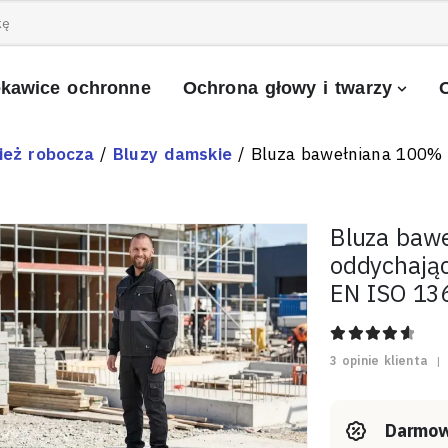
kawice ochronne
Ochrona głowy i twarzy
ież robocza
/
Bluzy damskie
/ Bluza bawełniana 100% 
Bluza baw
oddychając
EN ISO 13
4.67
out of
3
opinie klienta
|
Darmow