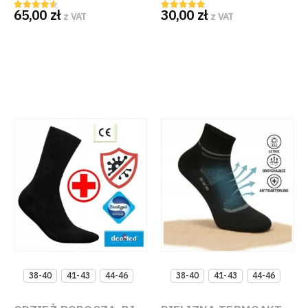
jonami srebra robocze
Bawełniane Wzmocnione
65,00
zł
30,00
zł
antybakteryjne frotte
Szaro-Granatowo-Czarne
z VAT
z VAT
4.50
out of 5
5.00
out of 5
38-40
41-43
44-46
38-40
41-43
44-46