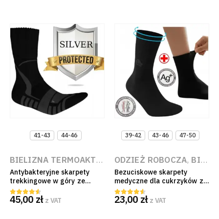
41-43
44-46
39-42
43-46
47-50
BIELIZNA TERMOAKTYWNA NA BUDOWĘ I DO PRACY
ODZIEŻ ROBOCZA
,
BIELIZNA TERMOAKTYWNA NA BUDOWĘ I DO PRACY
Antybakteryjne skarpety
Bezuciskowe skarpety
trekkingowe w góry ze
medyczne dla cukrzyków ze
srebrem Sanitized®, czarne,
srebrem DeoMed Cotton
45,00
zł
23,00
zł
anatomiczny profil L/R
Silver czarne (Wyrób
z VAT
z VAT
4.50
out of 5
4.50
out of 5
Medyczny)