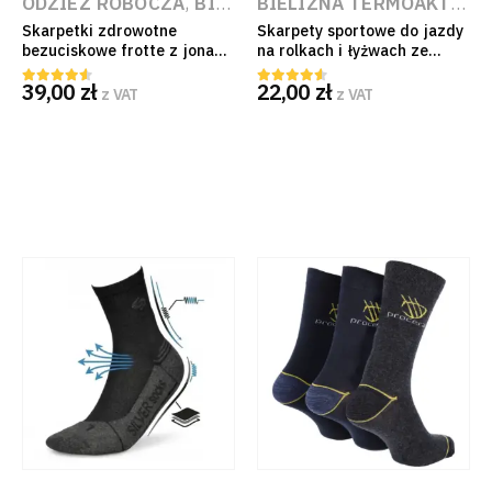
ODZIEŻ ROBOCZA
,
BIELIZNA TERMOAKTYWNA NA BUDOWĘ I DO PRACY
BIELIZNA TERMOAKTYWNA NA BUDOWĘ I DO PRACY
Skarpetki zdrowotne
Skarpety sportowe do jazdy
bezuciskowe frotte z jonami
na rolkach i łyżwach ze
srebra Medic Deo
srebrem antybakteryjne
39,00
zł
22,00
zł
Trójwarstwowe Wyrób
bezszwowe
z VAT
z VAT
4.50
out of 5
4.50
out of 5
Medyczny