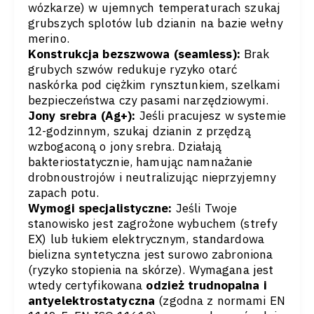
wózkarze) w ujemnych temperaturach szukaj
grubszych splotów lub dzianin na bazie wełny
merino.
Konstrukcja bezszwowa (seamless):
Brak
grubych szwów redukuje ryzyko otarć
naskórka pod ciężkim rynsztunkiem, szelkami
bezpieczeństwa czy pasami narzędziowymi.
Jony srebra (Ag+):
Jeśli pracujesz w systemie
12-godzinnym, szukaj dzianin z przędzą
wzbogaconą o jony srebra. Działają
bakteriostatycznie, hamując namnażanie
drobnoustrojów i neutralizując nieprzyjemny
zapach potu.
Wymogi specjalistyczne:
Jeśli Twoje
stanowisko jest zagrożone wybuchem (strefy
EX) lub łukiem elektrycznym, standardowa
bielizna syntetyczna jest surowo zabroniona
(ryzyko stopienia na skórze). Wymagana jest
wtedy certyfikowana
odzież trudnopalna i
antyelektrostatyczna
(zgodna z normami EN