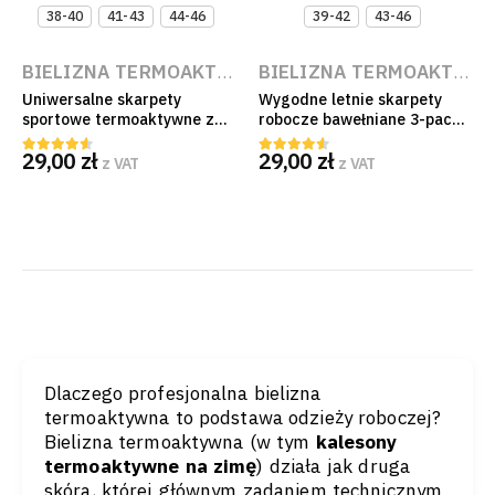
38-40
41-43
44-46
39-42
43-46
BIELIZNA TERMOAKTYWNA NA BUDOWĘ I DO PRACY
BIELIZNA TERMOAKTYWNA NA BUDOWĘ I DO PRACY
Uniwersalne skarpety
Wygodne letnie skarpety
sportowe termoaktywne ze
robocze bawełniane 3-pack
srebrem Prolen Siltex
ze wzmocnieniami szaro-
29,00
zł
29,00
zł
antybakteryjne bezszwowe
granatowo-czarne
z VAT
z VAT
4.50
out of 5
4.50
out of 5
frotte
Dlaczego profesjonalna bielizna
termoaktywna to podstawa odzieży roboczej?
Bielizna termoaktywna (w tym
kalesony
termoaktywne na zimę
) działa jak druga
skóra, której głównym zadaniem technicznym