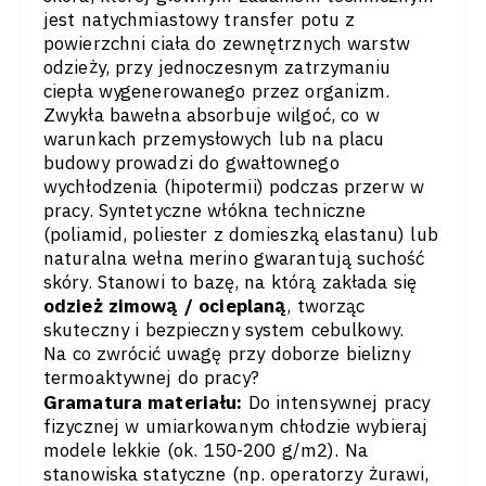
jest natychmiastowy transfer potu z
powierzchni ciała do zewnętrznych warstw
odzieży, przy jednoczesnym zatrzymaniu
ciepła wygenerowanego przez organizm.
Zwykła bawełna absorbuje wilgoć, co w
warunkach przemysłowych lub na placu
budowy prowadzi do gwałtownego
wychłodzenia (hipotermii) podczas przerw w
pracy. Syntetyczne włókna techniczne
(poliamid, poliester z domieszką elastanu) lub
naturalna wełna merino gwarantują suchość
skóry. Stanowi to bazę, na którą zakłada się
odzież zimową / ocieplaną
, tworząc
skuteczny i bezpieczny system cebulkowy.
Na co zwrócić uwagę przy doborze bielizny
termoaktywnej do pracy?
Gramatura materiału:
Do intensywnej pracy
fizycznej w umiarkowanym chłodzie wybieraj
modele lekkie (ok. 150-200 g/m2). Na
stanowiska statyczne (np. operatorzy żurawi,