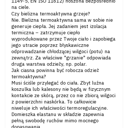
1149-5, EN ISO 11612) noszona bezpośrednio
na ciele.
Czy bielizna termoaktywna grzeje?
Nie. Bielizna termoaktywna sama w sobie nie
generuje ciepła. Jej zadaniem jest izolacja
termiczna – zatrzymuje ciepło
wyprodukowane przez Twoje ciało i zapobiega
jego utracie poprzez błyskawiczne
odprowadzanie chłodzącej wilgoci (potu) na
zewnątrz. Za właściwe "grzanie" odpowiada
druga warstwa odzieży, np. polar.
Jak ciasna powinna być robocza odzież
termoaktywna?
Musi ściśle przylegać do ciała. Zbyt luźna
koszulka lub kalesony nie będą w fizycznym
kontakcie ze skórą, przez co nie zbiorą wilgoci
z powierzchni naskórka. To całkowicie
niweluje ich właściwości termoregulacyjne.
Domieszka elastanu w składzie zapewnia
pełną swobodę ruchów mimo mocnego
dopasowania.