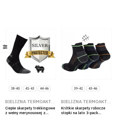
38-40
41-43
44-46
39-42
43-46
BIELIZNA TERMOAKTYWNA NA BUDOWĘ I DO PRACY
BIELIZNA TERMOAKTYWNA NA BUDOWĘ I DO PRACY
Ciepłe skarpety trekkingowe
Krótkie skarpety robocze
z wełny merynosowej z
stopki na lato 3-pack