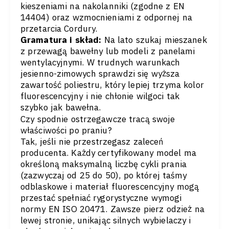
kieszeniami na nakolanniki (zgodne z EN
14404) oraz wzmocnieniami z odpornej na
przetarcia Cordury.
Gramatura i skład:
Na lato szukaj mieszanek
z przewagą bawełny lub modeli z panelami
wentylacyjnymi. W trudnych warunkach
jesienno-zimowych sprawdzi się wyższa
zawartość poliestru, który lepiej trzyma kolor
fluorescencyjny i nie chłonie wilgoci tak
szybko jak bawełna.
Czy spodnie ostrzegawcze tracą swoje
właściwości po praniu?
Tak, jeśli nie przestrzegasz zaleceń
producenta. Każdy certyfikowany model ma
określoną maksymalną liczbę cykli prania
(zazwyczaj od 25 do 50), po której taśmy
odblaskowe i materiał fluorescencyjny mogą
przestać spełniać rygorystyczne wymogi
normy EN ISO 20471. Zawsze pierz odzież na
lewej stronie, unikając silnych wybielaczy i