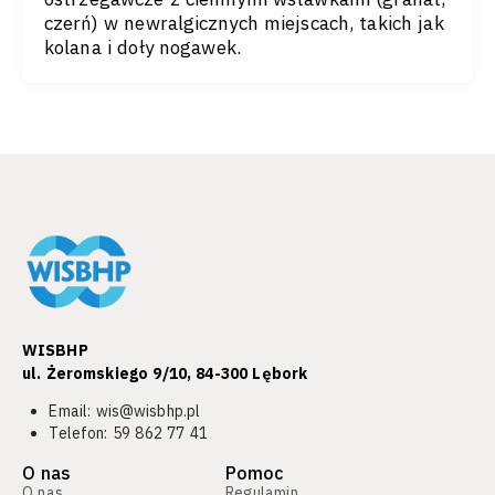
czerń) w newralgicznych miejscach, takich jak
kolana i doły nogawek.
WISBHP
ul. Żeromskiego 9/10, 84-300 Lębork​
Email:
wis@wisbhp.pl
Telefon:
59 862 77 41
O nas
Pomoc
O nas
Regulamin