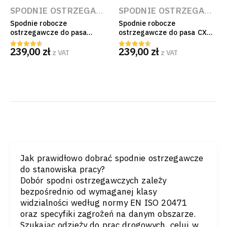
SPODNIE OSTRZEGAWCZE
,
ODZIEŻ OSTRZEGAWCZ
SPODNIE OSTRZEGAWCZE
Spodnie robocze
Spodnie robocze
ostrzegawcze do pasa
ostrzegawcze do pasa CXS
Benson żółte CXS
Benson pomarańczowe EN
239,00
zł
239,00
zł
wzmocnienia CORDURA EN
ISO 20471 CORDURA
z VAT
z VAT
4.50
out of 5
4.50
out of 5
ISO 20471
Jak prawidłowo dobrać spodnie ostrzegawcze
do stanowiska pracy?
Dobór spodni ostrzegawczych zależy
bezpośrednio od wymaganej klasy
widzialności według normy EN ISO 20471
oraz specyfiki zagrożeń na danym obszarze.
Szukając odzieży do prac drogowych, celuj w