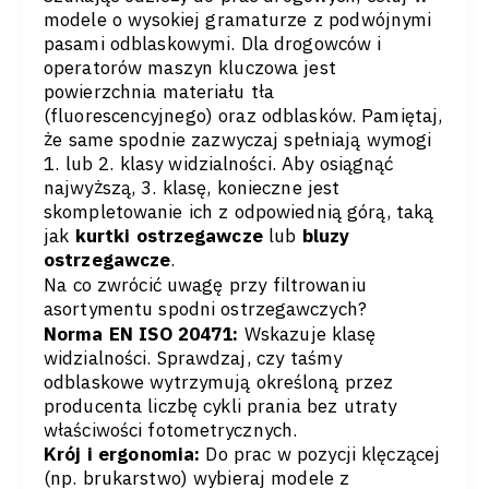
modele o wysokiej gramaturze z podwójnymi
pasami odblaskowymi. Dla drogowców i
operatorów maszyn kluczowa jest
powierzchnia materiału tła
(fluorescencyjnego) oraz odblasków. Pamiętaj,
że same spodnie zazwyczaj spełniają wymogi
1. lub 2. klasy widzialności. Aby osiągnąć
najwyższą, 3. klasę, konieczne jest
skompletowanie ich z odpowiednią górą, taką
jak
kurtki ostrzegawcze
lub
bluzy
ostrzegawcze
.
Na co zwrócić uwagę przy filtrowaniu
asortymentu spodni ostrzegawczych?
Norma EN ISO 20471:
Wskazuje klasę
widzialności. Sprawdzaj, czy taśmy
odblaskowe wytrzymują określoną przez
producenta liczbę cykli prania bez utraty
właściwości fotometrycznych.
Krój i ergonomia:
Do prac w pozycji klęczącej
(np. brukarstwo) wybieraj modele z