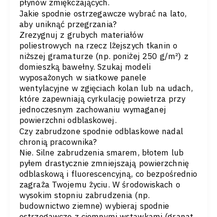
płynów zmiękczających.
Jakie spodnie ostrzegawcze wybrać na lato,
aby uniknąć przegrzania?
Zrezygnuj z grubych materiałów
poliestrowych na rzecz lżejszych tkanin o
niższej gramaturze (np. poniżej 250 g/m²) z
domieszką bawełny. Szukaj modeli
wyposażonych w siatkowe panele
wentylacyjne w zgięciach kolan lub na udach,
które zapewniają cyrkulację powietrza przy
jednoczesnym zachowaniu wymaganej
powierzchni odblaskowej.
Czy zabrudzone spodnie odblaskowe nadal
chronią pracownika?
Nie. Silne zabrudzenia smarem, błotem lub
pyłem drastycznie zmniejszają powierzchnię
odblaskową i fluorescencyjną, co bezpośrednio
zagraża Twojemu życiu. W środowiskach o
wysokim stopniu zabrudzenia (np.
budownictwo ziemne) wybieraj spodnie
ostrzegawcze z ciemnymi wstawkami (granat,