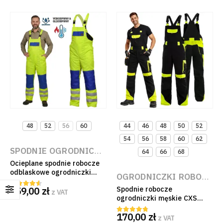
48
52
56
60
44
46
48
50
52
54
56
58
60
62
SPODNIE OGRODNICZKI ROBOCZE OCIEPLANE
,
OGR
64
66
68
Ocieplane spodnie robocze
odblaskowe ogrodniczki
OGRODNICZKI ROBOCZE
,
żółte HV z tkaniny Beaver
159,00
zł
Spodnie robocze
250g/m2 Kat. I
z VAT
4.50
out of 5
ogrodniczki męskie CXS
Brighton wzmacniane
170,00
zł
czarno-żółte odblaskowe EN
z VAT
4.67
out of 5