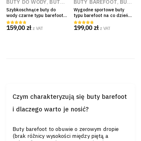
BUTY DO WODY
,
BUTY BAREFOOT
BUTY BAREFOOT
,
BUTY TREKKING
,
BUTY PO PRACY
Szybkoschnące buty do
Wygodne sportowe buty
wody czarne typu barefoot
typu barefoot na co dzień
CXS Seaman z elastyczną
CXS Purestep oddychająca
159,00
zł
199,00
zł
podeszwą
dzianina Unisex
z VAT
z VAT
4.67
out of 5
4.67
out of 5
Czym charakteryzują się buty barefoot
i dlaczego warto je nosić?
Buty barefoot to obuwie o zerowym dropie
(brak różnicy wysokości między piętą a