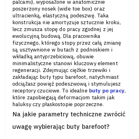
palcami), wyposażone w anatomicznie
poszerzony nosek (wide toe box) oraz
ultracienką, elastyczną podeszwę. Taka
konstrukcja nie amortyzuje sztucznie kroku,
lecz zmusza stopę do pracy zgodnej z jej
ewolucyjną budową. Dla pracownika
fizycznego, którego stopy przez całą zmianę
są usztywnione w butach z podnoskiem i
wkładką antyprzebiciową, obuwie
minimalistyczne stanowi kluczowy element
regeneracji. Zdejmując ciężkie trzewiki i
zakładając buty typu barefoot, natychmiast
odciążasz powięź podeszwową i stymulujesz
receptory czuciowe. To idealne
buty po pracy
,
które zapobiegają deformacjom takim jak
haluksy czy płaskostopie poprzeczne.
Na jakie parametry techniczne zwrócić
uwagę wybierając buty barefoot?