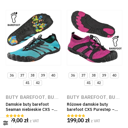
36
37
38
39
40
36
37
38
39
40
41
42
41
42
BUTY BAREFOOT
,
BUTY DO WODY
BUTY BAREFOOT
,
BUTY PO PRACY
,
BUTY PO PRACY
Damskie buty barefoot
Różowe damskie buty
Seaman niebieskie CXS –
barefoot CXS Purestep –
oddychające i
elastyczna podeszwa,
159,00
zł
199,00
zł
szybkoschnące na co dzień
szeroki nosek i oddychająca
z VAT
z VAT
4.67
out of 5
4.67
out of 5
cholewka