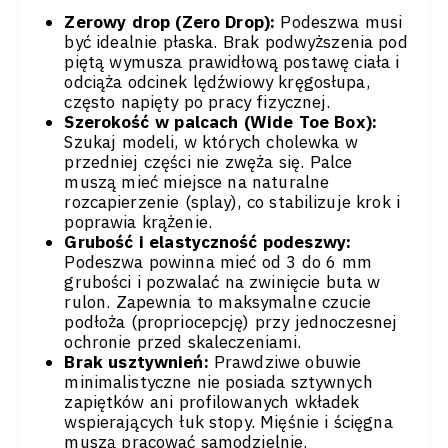
Zerowy drop (Zero Drop):
Podeszwa musi
być idealnie płaska. Brak podwyższenia pod
piętą wymusza prawidłową postawę ciała i
odciąża odcinek lędźwiowy kręgosłupa,
często napięty po pracy fizycznej.
Szerokość w palcach (Wide Toe Box):
Szukaj modeli, w których cholewka w
przedniej części nie zwęża się. Palce
muszą mieć miejsce na naturalne
rozcapierzenie (splay), co stabilizuje krok i
poprawia krążenie.
Grubość i elastyczność podeszwy:
Podeszwa powinna mieć od 3 do 6 mm
grubości i pozwalać na zwinięcie buta w
rulon. Zapewnia to maksymalne czucie
podłoża (propriocepcję) przy jednoczesnej
ochronie przed skaleczeniami.
Brak usztywnień:
Prawdziwe obuwie
minimalistyczne nie posiada sztywnych
zapiętków ani profilowanych wkładek
wspierających łuk stopy. Mięśnie i ścięgna
muszą pracować samodzielnie.