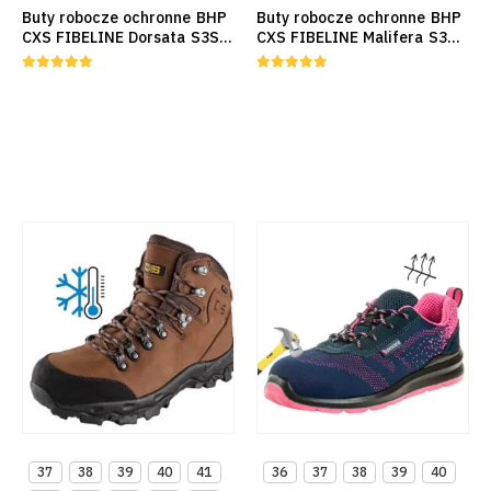
Buty robocze ochronne BHP
Buty robocze ochronne BHP
CXS FIBELINE Dorsata S3S
CXS FIBELINE Malifera S3S
ESD HRO Kompozyt EN ISO
ESD HRO czarne EN ISO
20345:2022
20345:2022
5.00
out of 5
5.00
out of 5
37
38
39
40
41
36
37
38
39
40