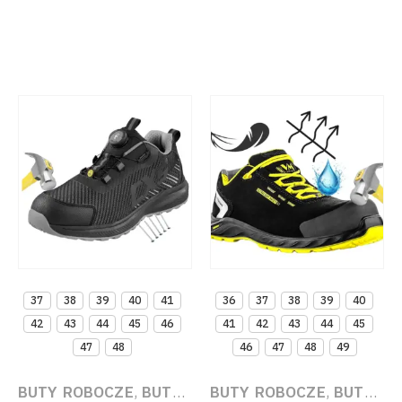
37
38
39
40
41
36
37
38
39
40
42
43
44
45
46
41
42
43
44
45
47
48
46
47
48
49
BUTY ROBOCZE
,
BUTY ROBOCZE LEKKIE
BUTY ROBOCZE
,
BUTY ROB
,
BUTY ROBOCZE DAMSKIE