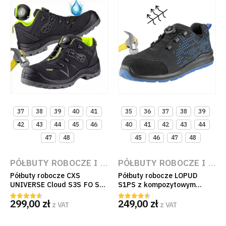
37
38
39
40
41
35
36
37
38
39
42
43
44
45
46
40
41
42
43
44
47
48
45
46
47
48
PÓŁBUTY ROBOCZE I OCHRONNE
,
BUTY ROBOCZE S
PÓŁBUTY ROBOCZE I OCHRONNE
Półbuty robocze CXS
Półbuty robocze LOPUD
UNIVERSE Cloud S3S FO SR
S1PS z kompozytowym
czarno-zielone z systemem
podnoskiem CXS i wkładką
299,00
zł
249,00
zł
szybkiego wiązania
Dyna-Flex
z VAT
z VAT
4.50
out of 5
4.50
out of 5