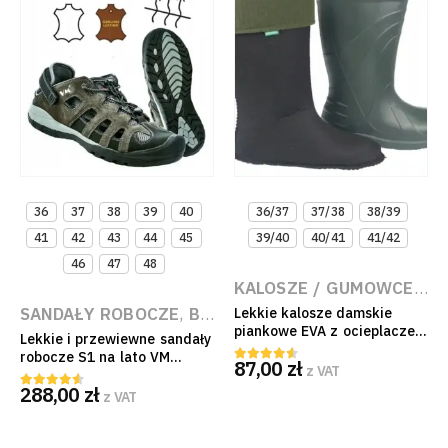
36
37
38
39
40
36/37
37/38
38/39
41
42
43
44
45
39/40
40/41
41/42
46
47
48
KALOSZE / GUMOWCE ROBOCZE
SANDAŁY ROBOCZE
,
BUTY ROBOCZE LETNIE
,
BUTY 
Lekkie kalosze damskie
piankowe EVA z ocieplaczem
Lekkie i przewiewne sandały
Luna Demar (Zielone)
robocze S1 na lato VM
87,00
zł
z VAT
4.50
out of 5
Footwear z oddychającą
288,00
zł
cholewką
z VAT
4.50
out of 5