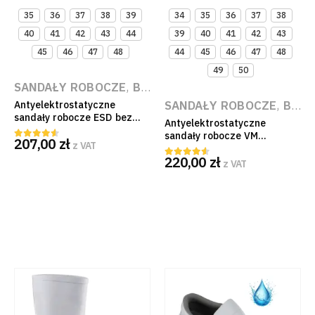
35
36
37
38
39
34
35
36
37
38
40
41
42
43
44
39
40
41
42
43
45
46
47
48
44
45
46
47
48
49
50
SANDAŁY ROBOCZE
,
BUTY PO PRACY
,
BUTY ROBOC
SANDAŁY ROBOCZE
,
BUTY ROBOCZE
Antyelektrostatyczne
sandały robocze ESD bez
Antyelektrostatyczne
podnoska Memphis O1 SRA
sandały robocze VM
207,00
zł
FO Non-Metallic
z VAT
4.50
out of 5
Footwear K 2115 S1 ESD
220,00
zł
SRA z kompozytowym
z VAT
4.50
out of 5
podnoskiem