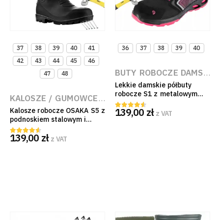
37
38
39
40
41
36
37
38
39
40
42
43
44
45
46
BUTY ROBOCZE DAMSKIE
47
48
Lekkie damskie półbuty
robocze S1 z metalowym
KALOSZE / GUMOWCE ROBOCZE
,
BUTY ROBOCZE
,
B
podnoskiem Procera
139,00
zł
Kalosze robocze OSAKA S5 z
MAGENTA Czarno-Różowe
z VAT
4.50
out of 5
podnoskiem stalowym i
EN ISO 20345
wkładką antyprzebiciową
139,00
zł
PVC EN ISO 20345:2022
z VAT
4.50
out of 5