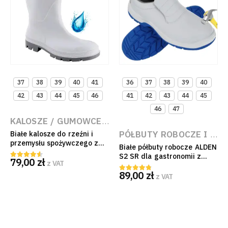
37
38
39
40
41
36
37
38
39
40
42
43
44
45
46
41
42
43
44
45
46
47
KALOSZE / GUMOWCE ROBOCZE
,
BUTY ROBOCZE
,
B
PÓŁBUTY ROBOCZE I OCHRONNE
Białe kalosze do rzeźni i
przemysłu spożywczego z
Białe półbuty robocze ALDEN
PVC CXS ERIS EN ISO 20347
S2 SR dla gastronomii z
79,00
zł
z VAT
4.50
out of 5
mikrofibry
89,00
zł
z VAT
4.67
out of 5