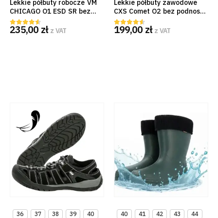
Lekkie półbuty robocze VM
Lekkie półbuty zawodowe
CHICAGO O1 ESD SR bez
CXS Comet O2 bez podnoska
podnoska. Czarne,
wodoodporne czarno-
235,00
zł
199,00
zł
przewiewne obuwie
zielone EN ISO 20347
z VAT
z VAT
4.50
out of 5
4.50
out of 5
zawodowe z mikrofibry
36
37
38
39
40
40
41
42
43
44