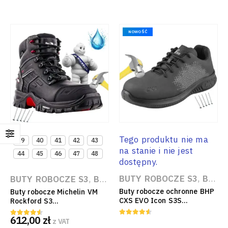
NOWOŚĆ
Tego produktu nie ma
39
40
41
42
43
na stanie i nie jest
44
45
46
47
48
dostępny.
BUTY ROBOCZE S3
,
BUTY ROBOCZE Z PODNOSKIEM KOMPOZYTOWYM
BUTY ROBOCZE S3
,
BUTY ROBOCZE
,
BUTY ROBOCZE
Buty robocze ochronne BHP
Buty robocze Michelin VM
CXS EVO Icon S3S
Rockford S3
kompozytowy podnosek
Antyprzebiciowe HRO CI WR
612,00
zł
Metal Free EN ISO 20345
Skórzane Trzewiki Ochronne
z VAT
4.50
out of 5
4.50
out of 5