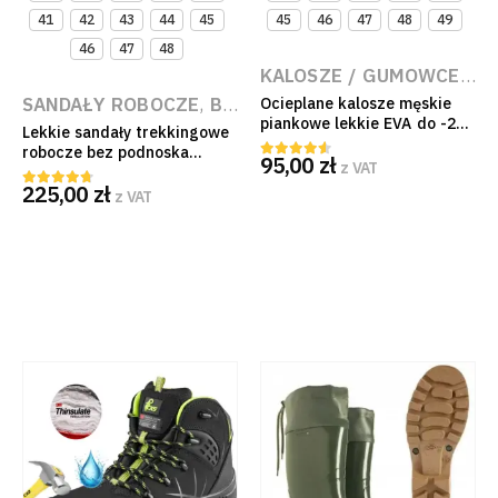
41
42
43
44
45
45
46
47
48
49
46
47
48
KALOSZE / GUMOWCE ROBOCZE
SANDAŁY ROBOCZE
,
BUTY ROBOCZE BEZ PODNOSKA (OBUWIE ZAWODOWE)
Ocieplane kalosze męskie
piankowe lekkie EVA do -20C
Lekkie sandały trekkingowe
Demar Farmer z wymiennym
robocze bez podnoska
95,00
zł
wkładem
z VAT
4.50
out of 5
Singapore oddychające
225,00
zł
antypoślizgowe czarne
z VAT
4.60
out of 5