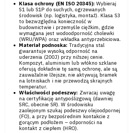
Klasa ochrony (EN ISO 20345):
Wybieraj
S1 lub S1P do suchych, ogrzewanych
środowisk (np. logistyka, montaż). Klasa S3
to bezwzględna konieczność w
budownictwie i przemyśle ciężkim, gdzie
wymagana jest wodoodporność cholewki
(WRU/WPA) oraz wkładka antyprzebiciowa.
Materiał podnoska:
Tradycyjna stal
gwarantuje wysoką odporność na
uderzenia (200J) przy niższej cenie.
Kompozyt, aluminium lub włókno szklane
oferują dokładnie tę samą ochronę, ale są
zauważalnie lżejsze, nie aktywują bramek
na lotniskach i nie przewodzą skrajnych
temperatur.
Właściwości podeszwy:
Zwracaj uwagę
na certyfikację antypoślizgową (dawniej
SRC, obecnie SR). W środowisku
zaolejonym szukaj podeszwy olejoodpornej
(FO), a przy bezpośrednim kontakcie z
gorącym podłożem – odporności na
kontakt z ciepłem (HRO).