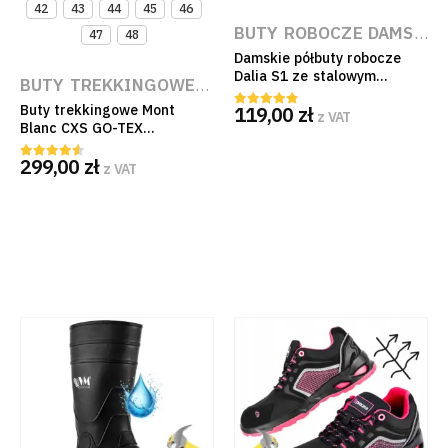
42
43
44
45
46
BUTY ROBOCZE DAMSKIE
47
48
Damskie półbuty robocze
Dalia S1 ze stalowym
BUTY TREKKINGOWE I TERENOWE
,
BUTY PO PRAC
podnoskiem Procera
119,00
zł
Buty trekkingowe Mont
Oddychające 3D Mesh EN
z VAT
4.75
out of 5
Blanc CXS GO-TEX
ISO 20345:2022
wodoodporne ze skóry
299,00
zł
nubukowej z membraną
z VAT
4.50
out of 5