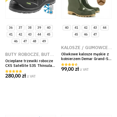
36
37
38
39
40
40
41
42
43
44
41
42
43
44
45
45
46
47
46
47
48
49
KALOSZE / GUMOWCE ROBOCZE
BUTY ROBOCZE
,
BUTY ROBOCZE DAMSKIE
,
BUTY R
Oliwkowe kalosze męskie z
kołnierzem Demar Grand-S z
Ocieplane trzewiki robocze
PVC wodoszczelne
CXS Satellite S3S Thinsulate
99,00
zł
z VAT
4.50
out of 5
z kompozytowym
280,00
zł
podnoskiem i podeszwą
z VAT
5.00
out of 5
PU/PU