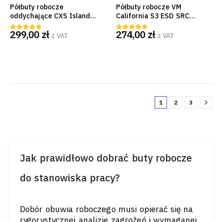
Półbuty robocze
Półbuty robocze VM
oddychające CXS Island
California S3 ESD SRC
Saba S1PS ESD czarno-
czarno-żółte | Ochrona
299,00
zł
274,00
zł
szare z wkładką
antystatyczna
z VAT
z VAT
4.67
out of 5
4.60
out of 5
antyprzebiciową
1
2
3
Jak prawidłowo dobrać buty robocze
do stanowiska pracy?
Dobór obuwia roboczego musi opierać się na
rygorystycznej analizie zagrożeń i wymaganej