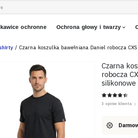
kawice ochronne
Ochrona głowy i twarzy
shirty
/ Czarna koszulka bawełniana Daniel robocza CXS
Czarna kos
robocza CX
silikonowe
4.50
out of
3
opinie klienta
|
Darmow