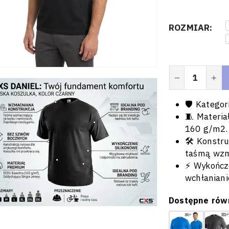
ROZMIAR
🛡️ Katego
🧵 Materia
160 g/m2.
🛠️ Konst
taśmą wzm
⚡ Wykończe
wchłaniani
Dostępne równ