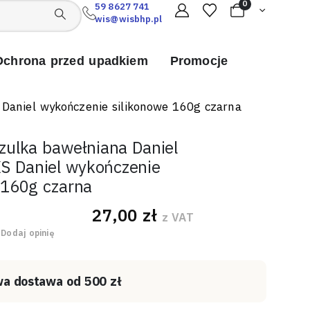
0
59 8627 741
wis@wisbhp.pl
Ochrona przed upadkiem
Promocje
 Daniel wykończenie silikonowe 160g czarna
zulka bawełniana Daniel
S Daniel wykończenie
 160g czarna
27,00
zł
z VAT
 5
Dodaj opinię
a dostawa od 500 zł