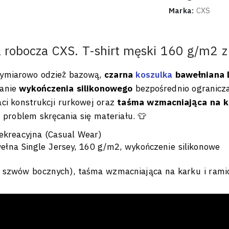
Marka:
CXS
l robocza CXS. T-shirt męski 160 g/m2 
wymiarowo odzież bazową,
czarna
koszulka
bawełniana D
wanie
wykończenia silikonowego
bezpośrednio ogranicz
ci konstrukcji rurkowej oraz
taśma wzmacniająca na k
e problem skręcania się materiału. 👕
ekreacyjna (Casual Wear)
na Single Jersey, 160 g/m2, wykończenie silikonowe
 szwów bocznych), taśma wzmacniająca na karku i rami