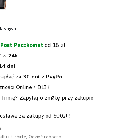
ubionych
nPost Paczkomat
od 18 zł
ż w
24h
14 dni
zapłać za
30 dni z PayPo
tności Online / BLIK
 firmę? Zapytaj o zniżkę przy zakupie
stawa za zakupy od 500zł !
h
lki i t-shirty
,
Odzież robocza