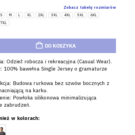
Zobacz tabelę rozmiarów
S
M
L
XL
2XL
3XL
4XL
5XL
6XL
7XL
DO KOSZYKA
ria: Odzież robocza i rekreacyjna (Casual Wear).
ł: 100% bawełna Single Jersey o gramaturze
rukcja: Budowa rurkowa bez szwów bocznych z
acniającą na karku.
nie: Powłoka silikonowa minimalizująca
e zabrudzeń.
ież w kolorach: