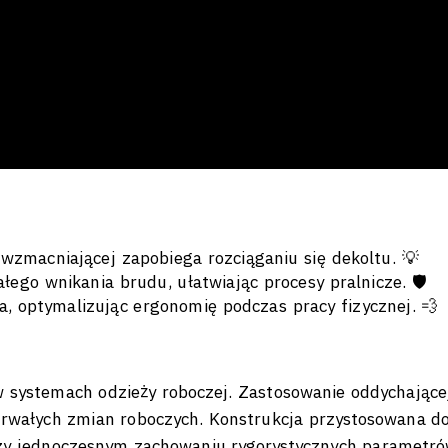
wzmacniającej zapobiega rozciąganiu się dekoltu. 💡
łego wnikania brudu, ułatwiając procesy pralnicze. 🛡️
, optymalizując ergonomię podczas pracy fizycznej. 💨
systemach odzieży roboczej. Zastosowanie oddychającej
trwałych zmian roboczych. Konstrukcja przystosowana do
rzy jednoczesnym zachowaniu rygorystycznych parametr