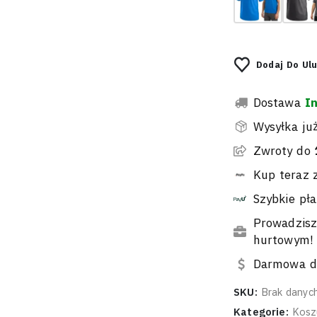
Dodaj Do Ul
Dostawa
I
Wysyłka ju
Zwroty do
Kup teraz 
Szybkie pła
Prowadzisz
hurtowym!
Darmowa do
SKU:
Brak danyc
Kategorie:
Koszu