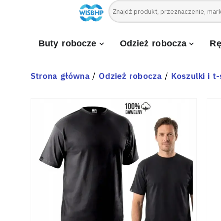
Buty robocze
Odzież robocza
Rę
Strona główna
/
Odzież robocza
/
Koszulki i t-