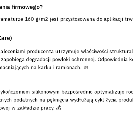
wania firmowego?
gramaturze 160 g/m2 jest przystosowana do aplikacji tr
Care)
aleceniami producenta utrzymuje właściwości struktura
o zapobiega degradacji powłoki ochronnej. Odpowiednia 
macniających na karku i ramionach. 🧼
kończeniem silikonowym bezpośrednio optymalizuje roc
ych podatnych na pęknięcia wydłużają cykl życia produk
owej w zakładzie pracy. 💰