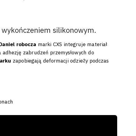
z wykończeniem silikonowym.
aniel robocza
marki CXS integruje materiał
a adhezję zabrudzeń przemysłowych do
arku
zapobiegają deformacji odzieży podczas
onach