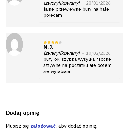
(zweryfikowany)
–
28/01/2026
fajne przewiewne buty na hale.
polecam
M.J.
4
z 5
(zweryfikowany)
–
10/02/2026
buty ok, szybka wysylka. troche
sztywne na poczatku ale potem
sie wyrabiaja
Dodaj opinię
Musisz się
zalogować
, aby dodać opinię.