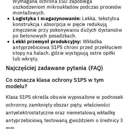
Wymagana ochrona ESD zapobiega
uszkodzeniom mikroukładów podczas procesów
montażowych.
Logistyka i magazynowanie:
Lekka, tekstylna
konstrukcja i absorpcja w pięcie redukują
zmęczenie przy pokonywaniu dużych dystansów
po betonowych posadzkach.
Lekki przemysł produkcyjny:
Wkładka
antyprzebiciowa S1PS chroni przed przekłuciem
stopy na halach, gdzie występują ostre opiłki
lub wkręty.
Najczęściej zadawane pytania (FAQ)
Co oznacza klasa ochrony S1PS w tym
modelu?
Klasa S1PS określa obuwie wyposażone w podnosek
ochronny, zamknięty obszar pięty, właściwości
antyelektrostatyczne oraz niemetalową wkładkę
antyprzebiciową testowaną gwoździem o średnicy 3
mm.