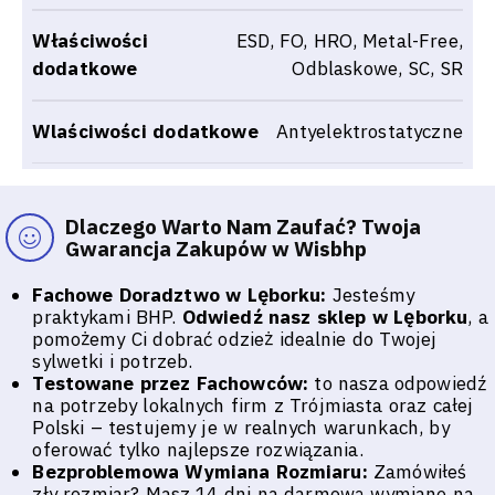
Właściwości
ESD, FO, HRO, Metal-Free,
dodatkowe
Odblaskowe, SC, SR
Wlaściwości dodatkowe
Antyelektrostatyczne
Dlaczego Warto Nam Zaufać? Twoja
Gwarancja Zakupów w Wisbhp
Fachowe Doradztwo w Lęborku:
Jesteśmy
praktykami BHP.
Odwiedź nasz sklep w Lęborku
, a
pomożemy Ci dobrać odzież idealnie do Twojej
sylwetki i potrzeb.
Testowane przez Fachowców:
to nasza odpowiedź
na potrzeby lokalnych firm z Trójmiasta oraz całej
Polski – testujemy je w realnych warunkach, by
oferować tylko najlepsze rozwiązania.
Bezproblemowa Wymiana Rozmiaru:
Zamówiłeś
zły rozmiar? Masz 14 dni na darmową wymianę na