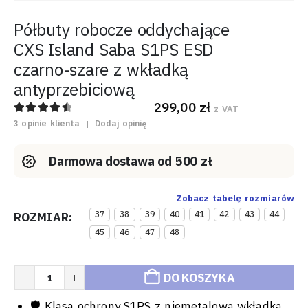
Półbuty robocze oddychające
CXS Island Saba S1PS ESD
czarno-szare z wkładką
antyprzebiciową
299,00
zł
z VAT
4.67
out of 5
3
opinie klienta
|
Dodaj opinię
Darmowa dostawa od 500 zł
Zobacz tabelę rozmiarów
37
38
39
40
41
42
43
44
ROZMIAR
45
46
47
48
DO KOSZYKA
🛡️ Klasa ochrony S1PS z niemetalową wkładką