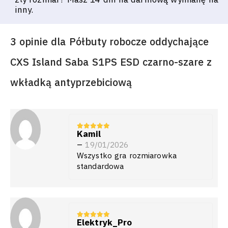
inny.
3 opinie dla
Półbuty robocze oddychające
CXS Island Saba S1PS ESD czarno-szare z
wkładką antyprzebiciową
Kamil
5
z 5
–
19/01/2026
Wszystko gra rozmiarowka
standardowa
Elektryk_Pro
5
z 5