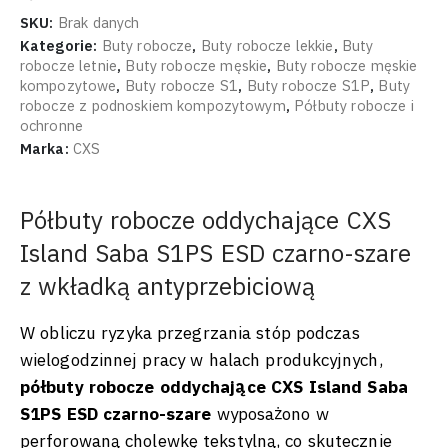
SKU:
Brak danych
Kategorie:
Buty robocze
,
Buty robocze lekkie
,
Buty
robocze letnie
,
Buty robocze męskie
,
Buty robocze męskie
kompozytowe
,
Buty robocze S1
,
Buty robocze S1P
,
Buty
robocze z podnoskiem kompozytowym
,
Półbuty robocze i
ochronne
Marka:
CXS
Półbuty robocze oddychające CXS
Island Saba S1PS ESD czarno-szare
z wkładką antyprzebiciową
W obliczu ryzyka przegrzania stóp podczas
wielogodzinnej pracy w halach produkcyjnych,
półbuty robocze oddychające CXS Island Saba
S1PS ESD czarno-szare
wyposażono w
perforowaną cholewkę tekstylną, co skutecznie