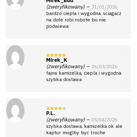
Mirek_Bud
5
z 5
(zweryfikowany)
–
31/01/2026
bardzo ciepla i wygodna. sciagacz
na dole robi robote bo nie
podwiewa
Mirek_K
5
z 5
(zweryfikowany)
–
26/03/2026
fajna kamizelka, ciepla i wygodna.
szybka dostawa
P.L.
4
z 5
(zweryfikowany)
–
05/04/2026
szybka dostawa, kamizelka ok ale
kaptur moglby byc troche