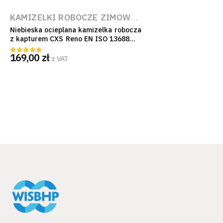
KAMIZELKI ROBOCZE ZIMOWE
,
KAMIZELKI ROBOCZ
Niebieska ocieplana kamizelka robocza
z kapturem CXS Reno EN ISO 13688
Kat. I do pracy
169,00
zł
z VAT
4.67
out of 5