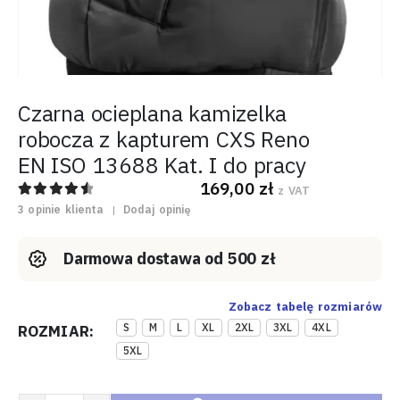
Czarna ocieplana kamizelka
robocza z kapturem CXS Reno
EN ISO 13688 Kat. I do pracy
169,00
zł
z VAT
4.67
out of 5
3
opinie klienta
|
Dodaj opinię
Darmowa dostawa od 500 zł
Zobacz tabelę rozmiarów
S
M
L
XL
2XL
3XL
4XL
ROZMIAR
5XL