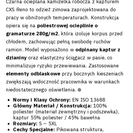
Czarna ocieplana kamizelka robocza z kapturem
CXS Reno to odzież zimowa zaprojektowana do
pracy w obniżonych temperaturach. Konstrukcja
opiera się na
poliestrowej ocieplinie o
gramaturze 280g/m2
, która izoluje korpus przed
chłodem, zachowując pełną swobodę ruchów
ramion. Model wyposażono w
odpinany kaptur z
dzianiny
oraz elastyczny ściągacz w pasie, co
minimalizuje ryzyko przewiewania. Zastosowane
elementy odblaskowe
przy bocznych kieszeniach
zwiększają widoczność pracownika w warunkach
niedostatecznego oświetlenia. ❄️
Normy i Klasy Ochrony:
EN ISO 13688
Główny Materiał / Konstrukcja:
100%
poliester (materiał zewnętrzny i podszewka),
kaptur 55% poliester / 45% bawełna
Rozmiary:
S – 5XL
Cechy Specjalne:
Pikowana struktura,