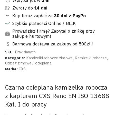
Wysyłka już w
24h
Zwroty do
14 dni
Kup teraz zapłać za
30 dni z PayPo
Szybkie płatności Online / BLIK
Prowadzisz firmę? Zapytaj o zniżkę przy
zakupie hurtowym!
Darmowa dostawa za zakupy od 500zł !
SKU:
Brak danych
Kategorie:
Kamizelki robocze zimowe
,
Kamizelki robocze
,
Odzież zimowa / ocieplana
Marka:
CXS
Czarna ocieplana kamizelka robocza
z kapturem CXS Reno EN ISO 13688
Kat. I do pracy