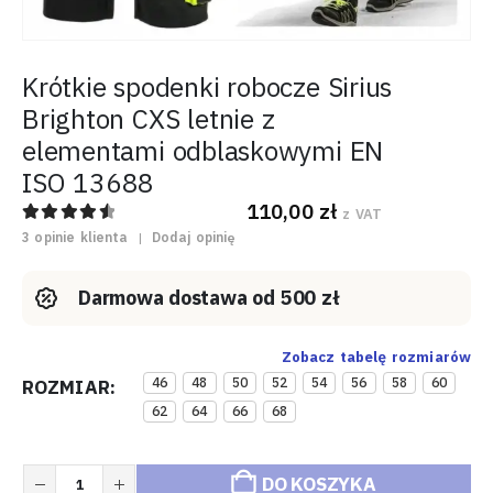
Krótkie spodenki robocze Sirius
Brighton CXS letnie z
elementami odblaskowymi EN
ISO 13688
110,00
zł
z VAT
4.67
out of 5
3
opinie klienta
|
Dodaj opinię
Darmowa dostawa od 500 zł
Zobacz tabelę rozmiarów
46
48
50
52
54
56
58
60
ROZMIAR
62
64
66
68
DO KOSZYKA