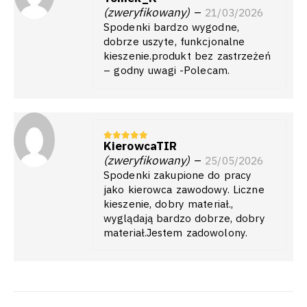
(zweryfikowany)
–
21/03/2026
Spodenki bardzo wygodne,
dobrze uszyte, funkcjonalne
kieszenie.produkt bez zastrzeżeń
– godny uwagi -Polecam.
KierowcaTIR
5
z 5
(zweryfikowany)
–
25/05/2026
Spodenki zakupione do pracy
jako kierowca zawodowy. Liczne
kieszenie, dobry materiał.,
wyglądają bardzo dobrze, dobry
materiał.Jestem zadowolony.