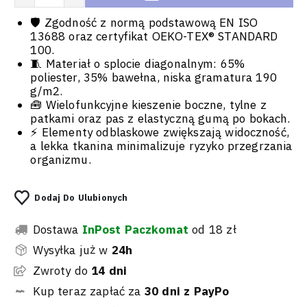
🛡️ Zgodność z normą podstawową EN ISO
13688 oraz certyfikat OEKO-TEX® STANDARD
100.
🧵 Materiał o splocie diagonalnym: 65%
poliester, 35% bawełna, niska gramatura 190
g/m2.
🧰 Wielofunkcyjne kieszenie boczne, tylne z
patkami oraz pas z elastyczną gumą po bokach.
⚡ Elementy odblaskowe zwiększają widoczność,
a lekka tkanina minimalizuje ryzyko przegrzania
organizmu.
Dodaj Do Ulubionych
Dostawa
InPost Paczkomat
od 18 zł
Wysyłka już w
24h
Zwroty do
14 dni
Kup teraz zapłać za
30 dni z PayPo