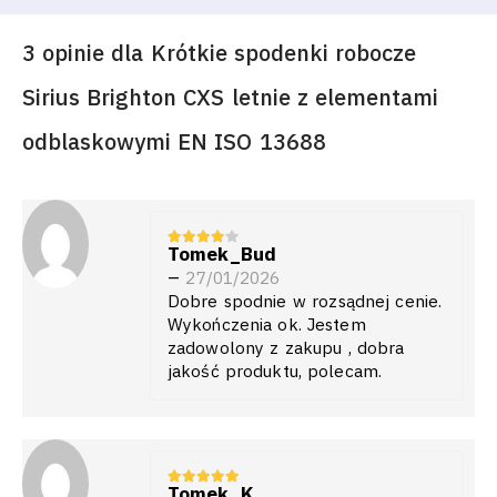
3 opinie dla
Krótkie spodenki robocze
Sirius Brighton CXS letnie z elementami
odblaskowymi EN ISO 13688
Tomek_Bud
4
z 5
–
27/01/2026
Dobre spodnie w rozsądnej cenie.
Wykończenia ok. Jestem
zadowolony z zakupu , dobra
jakość produktu, polecam.
Tomek_K
5
z 5