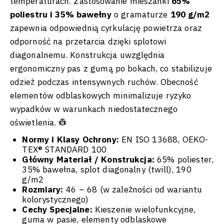
temperaturach. Zastosowanie mieszanki
65%
poliestru i 35% bawełny
o gramaturze
190 g/m2
zapewnia odpowiednią cyrkulację powietrza oraz
odporność na przetarcia dzięki splotowi
diagonalnemu. Konstrukcja uwzględnia
ergonomiczny pas z gumą po bokach, co stabilizuje
odzież podczas intensywnych ruchów. Obecność
elementów odblaskowych minimalizuje ryzyko
wypadków w warunkach niedostatecznego
oświetlenia. 👷
Normy i Klasy Ochrony:
EN ISO 13688, OEKO-
TEX® STANDARD 100
Główny Materiał / Konstrukcja:
65% poliester,
35% bawełna, splot diagonalny (twill), 190
g/m2
Rozmiary:
46 – 68 (w zależności od wariantu
kolorystycznego)
Cechy Specjalne:
Kieszenie wielofunkcyjne,
guma w pasie, elementy odblaskowe